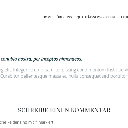
HOME
ÜBER UNS
QUALITÄTSVERSPRECHEN
LEIS
er conubia nostra, per inceptos himenaeos.
g elit. Integer lorem quam, adipiscing condimentum tristique ve
rabitur pellentesque massa eu nulla consequat sed porttitor a
SCHREIBE EINEN KOMMENTAR
iche Felder sind mit
*
markiert