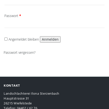
Erforderlich
Passwort
*
Angemeldet bleiben
Anmelden
Passwort vergessen?
KONTAKT
Landschlachterei Ilona Sterzenbach
Hauptstrasse 31
26215 Wiefelstede
Telefon: 04402 / 62 76